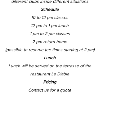
different clubs inside different situations
Schedule
10 to 12 pm classes
12 pm to 1 pm lunch
1 pm to 2 pm classes
2 pm return home
(possible to reserve tee times starting at 2 pm)
Lunch
Lunch will be served on the terrasse of the
restaurent Le Diable
Pricing
Contact us for a quote
info@danbilodeaugolf.com
(819) 631-1122
Modalité /
Terms and Conditions
Réservation requise, sous réserve de