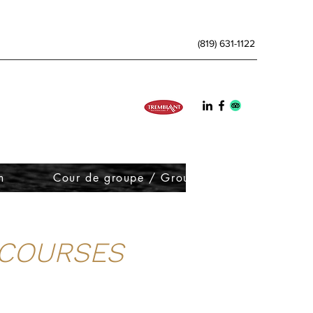
(819) 631-1122
m
Cour de groupe / Group lesson
Juni
 COURSES